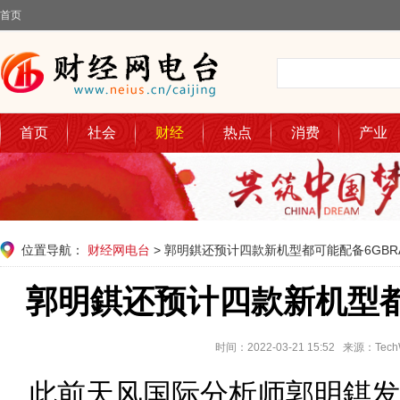
首页
首页
社会
财经
热点
消费
产业
位置导航：
财经网电台
> 郭明錤还预计四款新机型都可能配备6GBR
郭明錤还预计四款新机型都
时间：2022-03-21 15:52 来源：T
此前天风国际分析师郭明錤发