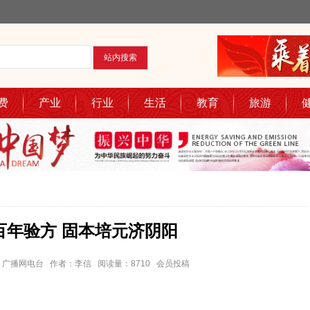
费
产业
行业
生活
教育
旅游
百年验方 固本培元济阴阳
3 来源：广播网电台 作者：李信 阅读量：8710 会员投稿