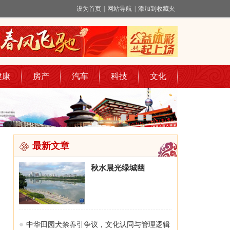
设为首页
|
网站导航
|
添加到收藏夹
健康
房产
汽车
科技
文化
最新文章
秋水晨光绿城幽
中华田园犬禁养引争议，文化认同与管理逻辑