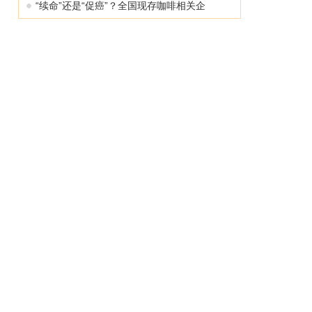
“续命”还是“促癌”？全国现存咖啡相关企