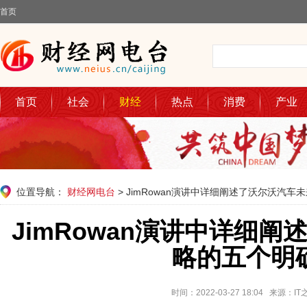
首页
首页
社会
财经
热点
消费
产业
位置导航：
财经网电台
> JimRowan演讲中详细阐述了沃尔沃汽
JimRowan演讲中详细
略的五个明
时间：2022-03-27 18:04 来源