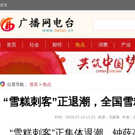
首页
首页
社会
财经
热点
消费
产业
位置导航：
首页
>
热点
“雪糕刺客”正退潮，全国雪
时间：2025-07-14 11:23 来源：天眼查 作
“雪糕刺客”正集体退潮，钟