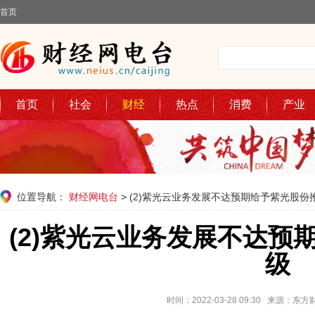
首页
首页
社会
财经
热点
消费
产业
位置导航：
财经网电台
> (2)紫光云业务发展不达预期给予紫光股份
(2)紫光云业务发展不达预
级
时间：2022-03-28 09:30 来源