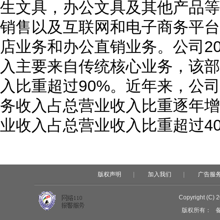
生文具，办公文具及其他产品等
销售以及互联网和电子商务平台
店业务和办公直销业务。公司20
入主要来自传统核心业务，该部
入比重超过90%。近年来，公
务收入占总营业收入比重逐年增大
业收入占总营业收入比重超过4
版权声明
|
加入我们
|
广告服
Copyright (C) 
版权所有：
备